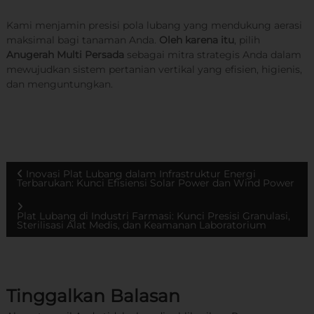
Kami menjamin presisi pola lubang yang mendukung aerasi
maksimal bagi tanaman Anda.
Oleh karena itu
, pilih
Anugerah Multi Persada
sebagai mitra strategis Anda dalam
mewujudkan sistem pertanian vertikal yang efisien, higienis,
dan menguntungkan.
N
Inovasi Plat Lubang dalam Infrastruktur Energi
Terbarukan: Kunci Efisiensi Solar Power dan Wind Power
a
Plat Lubang di Industri Farmasi: Kunci Presisi Granulasi,
Sterilisasi Alat Medis, dan Keamanan Laboratorium
v
i
Tinggalkan Balasan
g