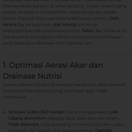
d
r
memproduksi pangan di lahan terbatas. Dalam sistem yang
f
a
sangat terkontrol ini, pemilihan material rak dan media
o
tanam menjadi faktor penentu keberhasilan panen.
Oleh
r
karena itu
, penggunaan
plat lubang
kini mulai
a
menggantikan rak solid konvensional.
s
Selain itu
, material ini
i
menawarkan keunggulan dalam manajemen kelembapan
T
yang tidak bisa diberikan oleh material lain.
e
r
l
e
1. Optimasi Aerasi Akar dan
n
g
Drainase Nutrisi
k
a
Dalam sistem hidroponik maupun aeroponik, akar tanaman
p
membutuhkan oksigen yang melimpah agar tidak
d
membusuk.
i
S
u
Sirkulasi Udara 360 Derajat:
Kami menggunakan
plat
r
lubang aluminium
sebagai dasar baki atau rak tanam.
a
Pada dasarnya
, lubang-lubang ini memungkinkan udara
b
mengalir dari bawah akar secara konstan.
Dengan
a