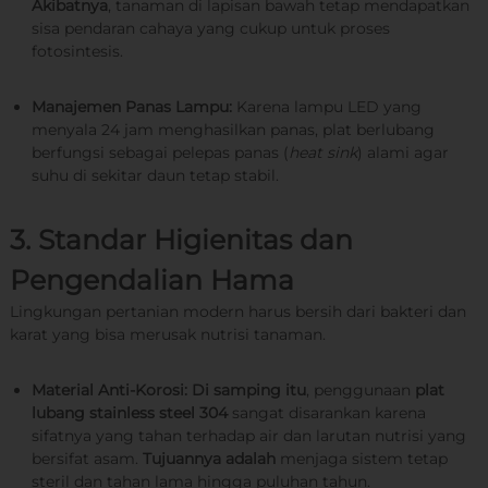
Akibatnya
, tanaman di lapisan bawah tetap mendapatkan
sisa pendaran cahaya yang cukup untuk proses
fotosintesis.
Manajemen Panas Lampu:
Karena lampu LED yang
menyala 24 jam menghasilkan panas, plat berlubang
berfungsi sebagai pelepas panas (
heat sink
) alami agar
suhu di sekitar daun tetap stabil.
3. Standar Higienitas dan
Pengendalian Hama
Lingkungan pertanian modern harus bersih dari bakteri dan
karat yang bisa merusak nutrisi tanaman.
Material Anti-Korosi:
Di samping itu
, penggunaan
plat
lubang stainless steel 304
sangat disarankan karena
sifatnya yang tahan terhadap air dan larutan nutrisi yang
bersifat asam.
Tujuannya adalah
menjaga sistem tetap
steril dan tahan lama hingga puluhan tahun.