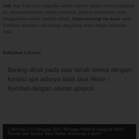
Jadi
, bagi Anda para pengusaha tambak modern, teknisi sistem pengolahan
air, maupun kontraktor industri perikanan, pastikan infrastruktur Anda
menggunakan standar material terbaik.
Segera hubungi tim kami
untuk
konsultasi spesifikasi plat lubang yang paling sesuai dengan kebutuhan
Anda.
Kebijakan Layanan:
Barang dicek pada saat serah terima dengan
kondisi apa adanya tidak bisa Retur /
Kembali dengan alasan apapun.
N
Revolusi EV-Charging 2026: Mengapa Material Anugerah Multi
Persada Jadi Standar Baru Shelter Kendaraan Listrik?