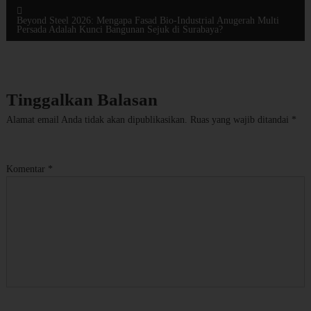
a
Beyond Steel 2026: Mengapa Fasad Bio-Industrial Anugerah Multi
Persada Adalah Kunci Bangunan Sejuk di Surabaya?
v
i
Tinggalkan Balasan
g
Alamat email Anda tidak akan dipublikasikan.
Ruas yang wajib ditandai
*
a
s
Komentar
*
i
p
o
s