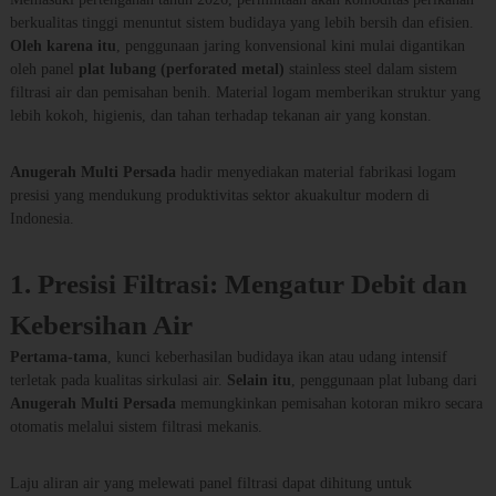
d
r
berkualitas tinggi menuntut sistem budidaya yang lebih bersih dan efisien.
f
a
Oleh karena itu
, penggunaan jaring konvensional kini mulai digantikan
o
oleh panel
plat lubang (perforated metal)
stainless steel dalam sistem
r
filtrasi air dan pemisahan benih. Material logam memberikan struktur yang
a
s
lebih kokoh, higienis, dan tahan terhadap tekanan air yang konstan.
i
T
Anugerah Multi Persada
hadir menyediakan material fabrikasi logam
e
r
presisi yang mendukung produktivitas sektor akuakultur modern di
l
Indonesia.
e
n
g
1. Presisi Filtrasi: Mengatur Debit dan
k
a
Kebersihan Air
p
d
Pertama-tama
, kunci keberhasilan budidaya ikan atau udang intensif
i
terletak pada kualitas sirkulasi air.
Selain itu
, penggunaan plat lubang dari
S
Anugerah Multi Persada
memungkinkan pemisahan kotoran mikro secara
u
otomatis melalui sistem filtrasi mekanis.
r
a
b
Laju aliran air yang melewati panel filtrasi dapat dihitung untuk
a