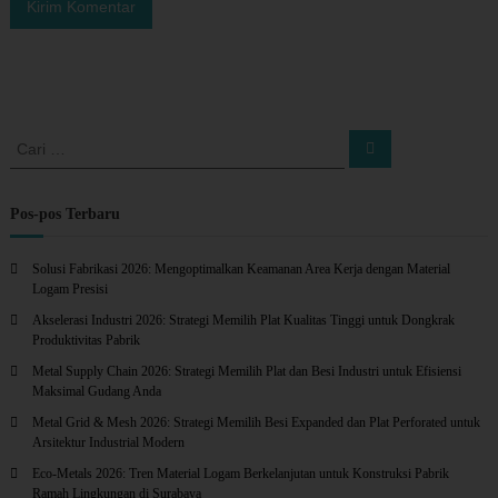
C
C
a
a
r
r
i
i
Pos-pos Terbaru
:
Solusi Fabrikasi 2026: Mengoptimalkan Keamanan Area Kerja dengan Material
Logam Presisi
Akselerasi Industri 2026: Strategi Memilih Plat Kualitas Tinggi untuk Dongkrak
Produktivitas Pabrik
Metal Supply Chain 2026: Strategi Memilih Plat dan Besi Industri untuk Efisiensi
Maksimal Gudang Anda
Metal Grid & Mesh 2026: Strategi Memilih Besi Expanded dan Plat Perforated untuk
Arsitektur Industrial Modern
Eco-Metals 2026: Tren Material Logam Berkelanjutan untuk Konstruksi Pabrik
Ramah Lingkungan di Surabaya