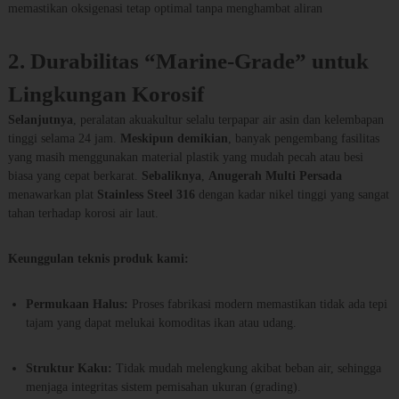
memastikan oksigenasi tetap optimal tanpa menghambat aliran
y
a
2. Durabilitas “Marine-Grade” untuk
Lingkungan Korosif
Selanjutnya
, peralatan akuakultur selalu terpapar air asin dan kelembapan
tinggi selama 24 jam.
Meskipun demikian
, banyak pengembang fasilitas
yang masih menggunakan material plastik yang mudah pecah atau besi
biasa yang cepat berkarat.
Sebaliknya
,
Anugerah Multi Persada
menawarkan plat
Stainless Steel 316
dengan kadar nikel tinggi yang sangat
tahan terhadap korosi air laut.
Keunggulan teknis produk kami:
Permukaan Halus:
Proses fabrikasi modern memastikan tidak ada tepi
tajam yang dapat melukai komoditas ikan atau udang.
Struktur Kaku:
Tidak mudah melengkung akibat beban air, sehingga
menjaga integritas sistem pemisahan ukuran (grading).