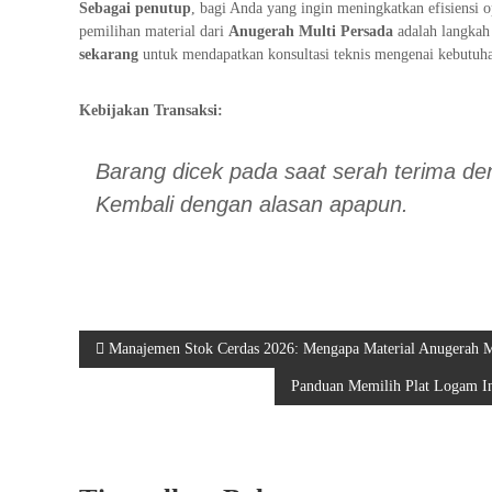
Sebagai penutup
, bagi Anda yang ingin meningkatkan efisiensi
pemilihan material dari
Anugerah Multi Persada
adalah langkah 
sekarang
untuk mendapatkan konsultasi teknis mengenai kebutuha
Kebijakan Transaksi:
Barang dicek pada saat serah terima den
Kembali dengan alasan apapun.
N
Manajemen Stok Cerdas 2026: Mengapa Material Anugerah Mul
Panduan Memilih Plat Logam In
a
v