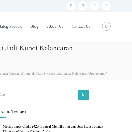
f
t
i
y
a
w
n
o
c
i
s
u
talog Produk
Blog
About Us
Contact Us
e
t
t
t
b
t
a
u
da Jadi Kunci Kelancaran
o
e
g
b
o
r
r
e
k
a
risasi Material Anugerah Multi Persada Jadi Kunci Kelancaran Operasional?
m
C
a
r
i
os-pos Terbaru
Metal Supply Chain 2026: Strategi Memilih Plat dan Besi Industri untuk
Efisiensi Maksimal Gudang Anda