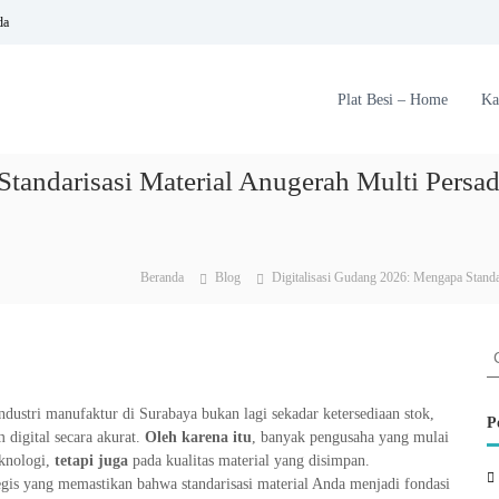
da
Plat Besi – Home
Ka
tandarisasi Material Anugerah Multi Persa
Beranda
Blog
Digitalisasi Gudang 2026: Mengapa Standa
C
a
r
dustri manufaktur di Surabaya bukan lagi sekadar ketersediaan stok,
i
P
 digital secara akurat.
Oleh karena itu
, banyak pengusaha yang mulai
:
eknologi,
tetapi juga
pada kualitas material yang disimpan.
tegis yang memastikan bahwa standarisasi material Anda menjadi fondasi