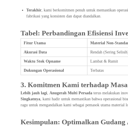
d
Terakhir
, kami berkomitmen penuh untuk memastikan operasio
i
fabrikasi yang konsisten dan dapat diandalkan.
S
u
r
Tabel: Perbandingan Efisiensi Inve
a
b
Fitur Utama
Material Non-Standa
a
Akurasi Data
Rendah (Sering Selisih
y
a
Waktu Stok Opname
Lambat & Rumit
Dukungan Operasional
Terbatas
3. Komitmen Kami terhadap Masa 
Lebih jauh lagi
,
Anugerah Multi Persada
terus melakukan inova
Singkatnya
, kami hadir untuk memastikan bahwa operasional bisn
ragu untuk mengandalkan kami sebagai pemasok utama material l
Kesimpulan: Optimalkan Gudang