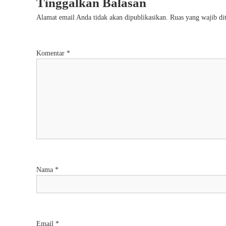
Tinggalkan Balasan
i
Alamat email Anda tidak akan dipublikasikan.
Ruas yang wajib di
g
a
Komentar
*
s
i
p
o
s
Nama
*
Email
*