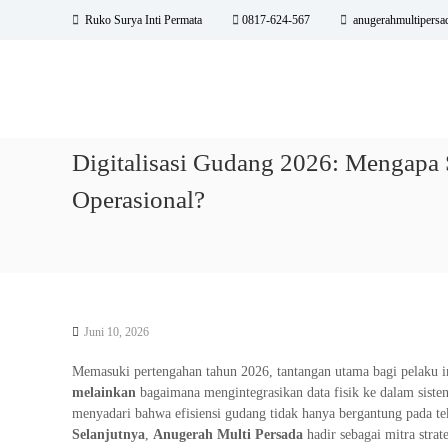
L
Ruko Surya Inti Permata
0817-624-567
anugerahmultipersa
o
A
D
n
n
i
c
s
a
u
t
t
g
r
k
e
i
e
Digitalisasi Gudang 2026: Mengapa S
r
b
k
a
Operasional?
u
o
h
t
n
M
o
t
r
e
u
P
n
l
l
t
a
Juni 10, 2026
i
t
P
L
Memasuki pertengahan tahun 2026, tantangan utama bagi pelaku in
e
u
melainkan
bagaimana mengintegrasikan data fisik ke dalam sistem
r
b
menyadari bahwa efisiensi gudang tidak hanya bergantung pada t
a
s
Selanjutnya
,
Anugerah Multi Persada
hadir sebagai mitra stra