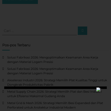
C
C
a
a
r
r
i
i
Pos-pos Terbaru
:
Solusi Fabrikasi 2026: Mengoptimalkan Keamanan Area Kerja
dengan Material Logam Presisi
Solusi Fabrikasi 2026: Mengoptimalkan Keamanan Area Kerja
dengan Material Logam Presisi
Akselerasi Industri 2026: Strategi Memilih Plat Kualitas Tinggi untuk
Dongkrak Produktivitas Pabrik
Metal Supply Chain 2026: Strategi Memilih Plat dan Besi Industri
untuk Efisiensi Maksimal Gudang Anda
Metal Grid & Mesh 2026: Strategi Memilih Besi Expanded dan Plat
Perforated untuk Arsitektur Industrial Modern