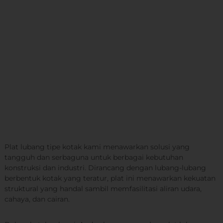
d
r
f
a
o
r
a
s
i
T
e
r
l
e
n
g
k
a
Plat lubang tipe kotak kami menawarkan solusi yang
p
tangguh dan serbaguna untuk berbagai kebutuhan
d
konstruksi dan industri. Dirancang dengan lubang-lubang
i
S
berbentuk kotak yang teratur, plat ini menawarkan kekuatan
u
struktural yang handal sambil memfasilitasi aliran udara,
r
cahaya, dan cairan.
a
b
a