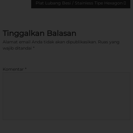
Plat Lubang Besi / Stainless Tipe Hexagon
a
v
Tinggalkan Balasan
i
Alamat email Anda tidak akan dipublikasikan.
Ruas yang
g
wajib ditandai
*
a
Komentar
*
s
i
p
o
s